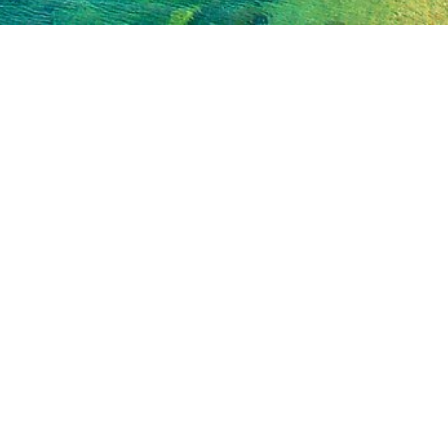
Hotiday Ortigia Opera
Via Giuseppe Logoteta, 18 Siracusa 96100
info@hotiday.it
- +39 02 8294 1859
Gérer votre réservation
Termes et conditions
Politique de confidentialité
Suivez-nous sur les réseaux sociaux
Powered by